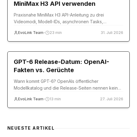
MiniMax H3 API verwenden
Praxisnahe MiniMax H3 API-Anleitung zu drei
Videomodi, Modell-IDs, asynchronen Tasks,
Referenzmedien, Codebeispielen, Fehlern und
EvoLink Team
•
23
min
31. Juli 2026
Produktion.
model-release
GPT-6 Release-Datum: OpenAI-
Fakten vs. Gerüchte
Wann kommt GPT-6? OpenAIs öffentlicher
Modellkatalog und die Release-Seiten nennen kein
Datum. Offizielle Quellen im Abgleich mit Reddit,
EvoLink Team
•
13
min
27. Juli 2026
Polymarket & Co.
NEUESTE ARTIKEL
Tutorial