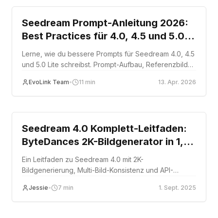
Seedream Prompt-Anleitung 2026:
Best Practices für 4.0, 4.5 und 5.0
Lite
Lerne, wie du bessere Prompts für Seedream 4.0, 4.5
und 5.0 Lite schreibst. Prompt-Aufbau, Referenzbilder,
Textdarstellung und versionsspezifische Tipps.
EvoLink Team
•
11
min
13. Apr. 2026
Tutorial
Seedream 4.0 Komplett-Leitfaden:
ByteDances 2K-Bildgenerator in 1,8
Sekunden [2025]
Ein Leitfaden zu Seedream 4.0 mit 2K-
Bildgenerierung, Multi-Bild-Konsistenz und API-
Workflows.
Jessie
•
7
min
1. Sept. 2025