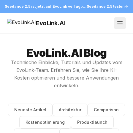
Seedance 2.5 ist jetzt auf EvoLink verfügbar
Seedance 2.5 testen
EvoLink.AI
Open
EvoLink.AI Blog
Technische Einblicke, Tutorials und Updates vom
EvoLink-Team. Erfahren Sie, wie Sie Ihre KI-
Kosten optimieren und bessere Anwendungen
entwickeln.
Neueste Artikel
Architektur
Comparison
Kostenoptimierung
Produktlaunch